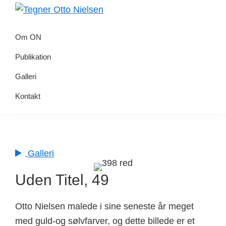
Gå
Skip
direkte
til
Tegner
Otto
til
indhold
Om ON
Nielsen
primær
Publikation
navigation
Galleri
Kontakt
Galleri
Uden Titel, 49
Otto Nielsen malede i sine seneste år meget
med guld-og sølvfarver, og dette billede er et