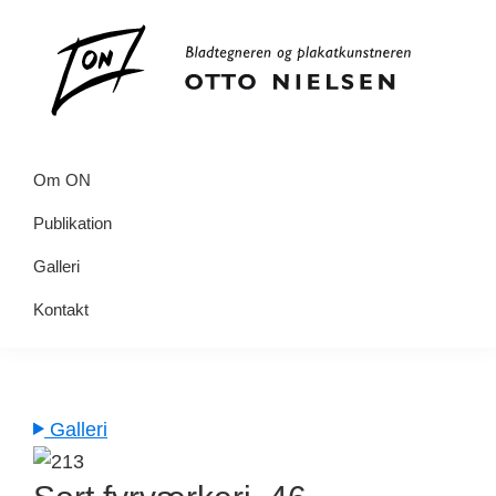
Gå
Skip
direkte
til
til
indhold
primær
navigation
Tegner
Otto
Om ON
Nielsen
Publikation
Galleri
Kontakt
Galleri