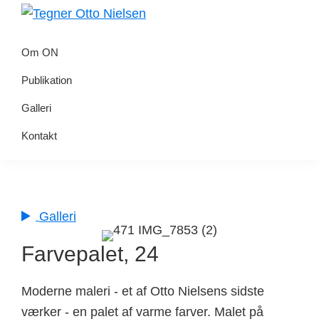
Gå
Skip
direkte
til
Tegner
Otto
til
indhold
Om ON
Nielsen
primær
Publikation
navigation
Galleri
Kontakt
Galleri
Farvepalet, 24
Moderne maleri - et af Otto Nielsens sidste
værker - en palet af varme farver. Malet på